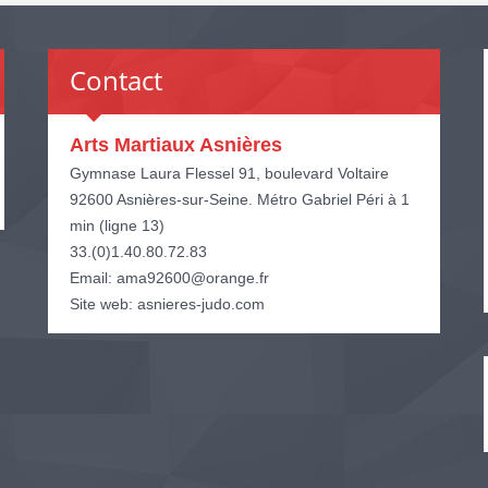
Contact
Arts Martiaux Asnières
Gymnase Laura Flessel 91, boulevard Voltaire
92600 Asnières-sur-Seine. Métro Gabriel Péri à 1
min (ligne 13)
33.(0)1.40.80.72.83
Email: ama92600@orange.fr
Site web: asnieres-judo.com