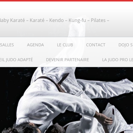
 Baby Karaté – Karaté – Kendo – Kung-fu – Pilates –
SALLES
AGENDA
LE CLUB
CONTACT
DOJO S
EIL JUDO ADAPTÉ
DEVENIR PARTENAIRE
LA JUDO PRO L