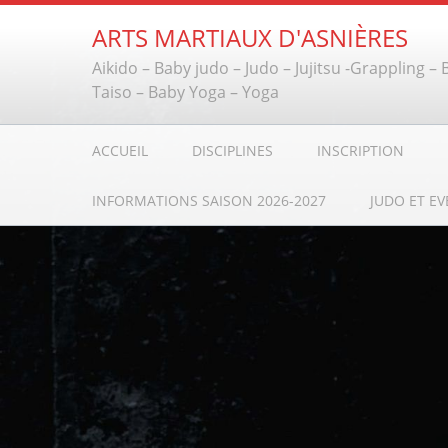
ARTS MARTIAUX D'ASNIÈRES
Aikido – Baby judo – Judo – Jujitsu -Grappling –
Taiso – Baby Yoga – Yoga
ACCUEIL
DISCIPLINES
INSCRIPTION
INFORMATIONS SAISON 2026-2027
JUDO ET EV