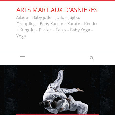
ARTS MARTIAUX D'ASNIÈRES
Aikido – Baby judo – Judo – Jujitsu -
Grappling – Baby Karaté – Karaté – Kendo
– Kung-fu – Pilates – Taiso – Baby Yoga –
Yoga