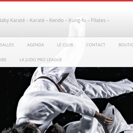
 Baby Karaté – Karaté – Kendo – Kung-fu – Pilates –
SALLES
AGENDA
LE CLUB
CONTACT
BOUTI
IRE
LA JUDO PRO LEAGUE