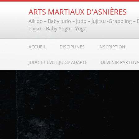
ARTS MARTIAUX D'ASNIÈRES
Aikido – Baby judo – Judo – Jujitsu -Grappling –
Taiso – Baby Yoga – Yoga
ACCUEIL
DISCIPLINES
INSCRIPTION
JUDO ET EVEIL JUDO ADAPTÉ
DEVENIR PARTENA