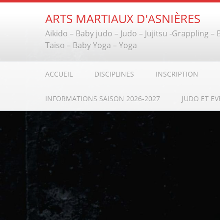
ARTS MARTIAUX D'ASNIÈRES
Aikido – Baby judo – Judo – Jujitsu -Grappling –
Taiso – Baby Yoga – Yoga
ACCUEIL
DISCIPLINES
INSCRIPTION
INFORMATIONS SAISON 2026-2027
JUDO ET EV