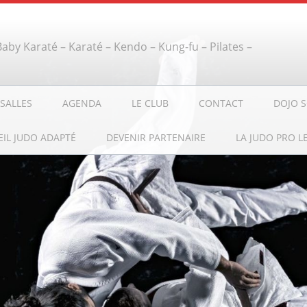
 Baby Karaté – Karaté – Kendo – Kung-fu – Pilates –
SALLES
AGENDA
LE CLUB
CONTACT
DOJO S
EIL JUDO ADAPTÉ
DEVENIR PARTENAIRE
LA JUDO PRO L